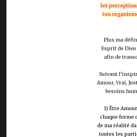
les perceptions
ton organisme,
Plus ma défin
Esprit de Dieu
afin de trans
Suivant l’inspir
Amour, Vrai, Jus
besoins huma
1) Être Amour
chaque forme de
de ma réalité dan
toutes les part