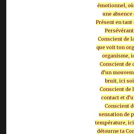
émotionnel, où 
une absence 
Présent en tant 
Persévérant
Conscient de la
que voit ton or
organisme, ic
Conscient de 
d’un mouvemen
bruit, ici s
Conscient de l
contact et d’
Conscient d
sensation de p
température, ic
détourne ta Co