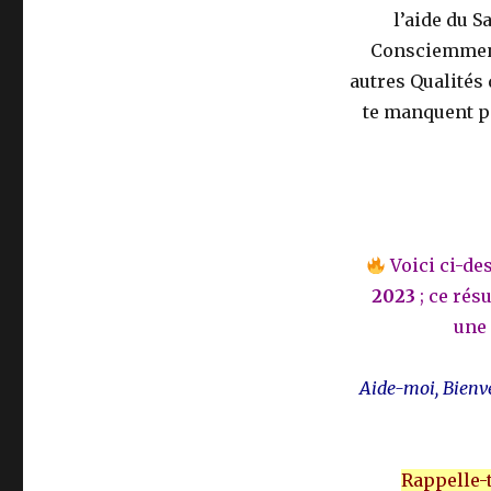
l’aide du S
Consciemment l
autres Qualités 
te manquent po
Voici ci-de
2023
; ce ré
une 
Aide-moi, Bienve
Rappelle-t