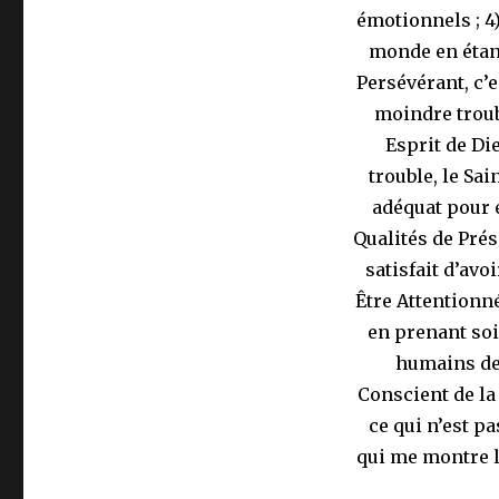
émotionnels ; 4)
monde en étant
Persévérant, c’
moindre troub
Esprit de Die
trouble, le Sa
adéquat pour 
Qualités de Pré
satisfait d’av
Être Attentionn
en prenant so
humains des
Conscient de la 
ce qui n’est p
qui me montre 