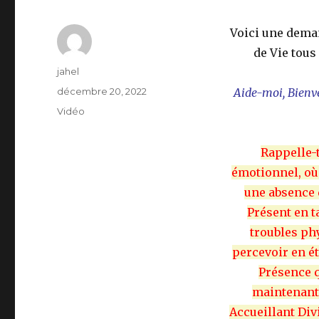
Voici une dema
de Vie tous
Auteur
jahel
Publié
décembre 20, 2022
Aide-moi, Bienve
le
Format
Vidéo
Rappelle-t
émotionnel, où 
une absence 
Présent en t
troubles phy
percevoir en é
Présence q
maintenant 
Accueillant Div