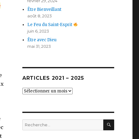
février 29, 2024
e
Être Bienveillant
août 8, 2023
Le Feu du Saint-Esprit
juin 6, 2023
Être avec Dieu
mai 31, 2023
e
ARTICLES 2021 – 2025
ux
Articles
2021
–
2025
e
RECHERC
Recherche
ec
pour :
t