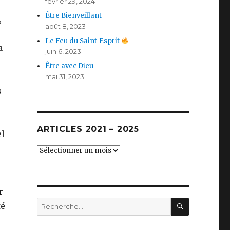
février 29, 2024
Être Bienveillant
,
août 8, 2023
Le Feu du Saint-Esprit
a
juin 6, 2023
Être avec Dieu
mai 31, 2023
s
ARTICLES 2021 – 2025
el
Articles
2021
–
2025
r
RECHERC
Recherche
té
pour :