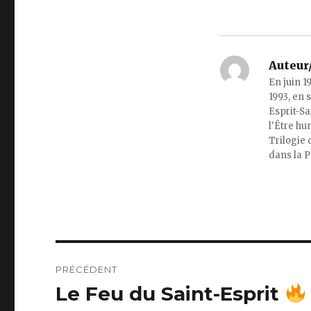
Auteur/
En juin 1
1993, en 
Esprit-Sa
l'Être hum
Trilogie 
dans la Pa
Navigation
PRÉCÉDENT
de
Le Feu du Saint-Esprit
Publication
précédente :