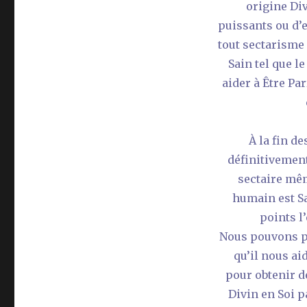
origine Div
puissants ou d’
tout sectarisme
Sain tel que l
aider à Être Par
À la fin d
définitivement
sectaire mêm
humain est Sa
points l
Nous pouvons pr
qu’il nous ai
pour obtenir d
Divin en Soi p