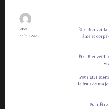
Auteur
jahel
Être Bienveillan
Publié
août 8, 2023
âme et corps)
le
Être Bienveilla
vi
Pour Être Bienve
le fruit de ma j
Pour Être