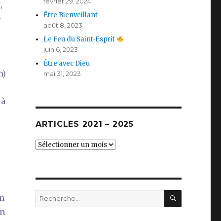
février 29, 2024
,
Être Bienveillant
-
août 8, 2023
Le Feu du Saint-Esprit
juin 6, 2023
Être avec Dieu
n)
mai 31, 2023
 à
ARTICLES 2021 – 2025
Articles
2021
–
2025
RECHERC
Recherche
un
pour :
on